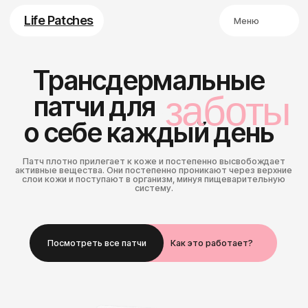
Life Patсhes
Life Patсhes
Меню
Трансдермальные
О бренде
заботы
патчи для
заботыч
Каталог
о себе каждый день
Как это работает
Патч плотно прилегает к коже и постепенно высвобождает
активные вещества. Они постепенно проникают через верхние
слои кожи и поступают в организм, минуя пищеварительную
систему.
Покупателям
Контакты
Посмотреть все патчи
Как это работает?
Посмотреть все патчи
Life Patches