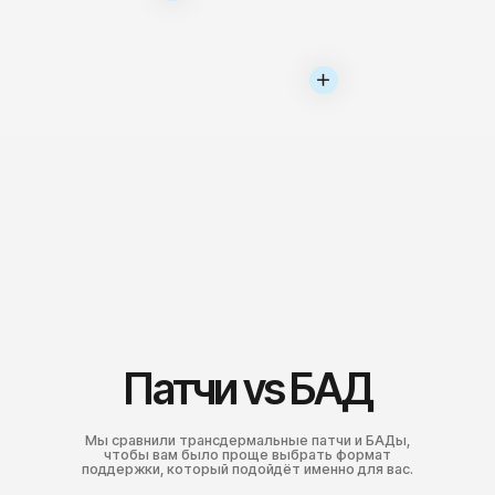
лекарствами или
добавками?
Куда лучше клеить патч?
Можно ли заниматься
спортом с патчем?
Можно ли мочить патч?
Сколько патчей в
упаковке?
Что делать, если
я не понимаю, какой патч
выбрать?