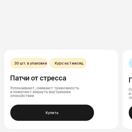
Сон
Антистресс
В упаковке 30 штук, хватает очень
Заказала уже вторую
надолго. Клею почти каждый вечер,
упаковку, очень помогают
засыпаю гораздо спокойнее,
в стрессовые дни, становлюсь
просыпаюсь бодрее. Работают
спокойнее и уравновешеннее
хорошо